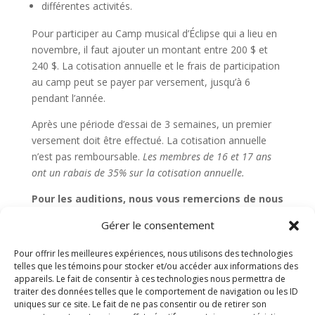
différentes activités.
Pour participer au Camp musical d’Éclipse qui a lieu en
novembre, il faut ajouter un montant entre 200 $ et
240 $. La cotisation annuelle et le frais de participation
au camp peut se payer par versement, jusqu’à 6
pendant l’année.
Après une période d’essai de 3 semaines, un premier
versement doit être effectué. La cotisation annuelle
n’est pas remboursable.
Les membres de 16 et 17 ans
ont un rabais de 35% sur la cotisation annuelle.
Pour les auditions, nous vous remercions de nous
contacter exclusivement en complétant le
Gérer le consentement
formulaire présent sur cette page.
Pour offrir les meilleures expériences, nous utilisons des technologies
Pour découvrir la musique d’Éclipse, rendez-vous
telles que les témoins pour stocker et/ou accéder aux informations des
appareils. Le fait de consentir à ces technologies nous permettra de
au
traiter des données telles que le comportement de navigation ou les ID
https://youtube.com/eclipselegroupevocalmusiq
uniques sur ce site. Le fait de ne pas consentir ou de retirer son