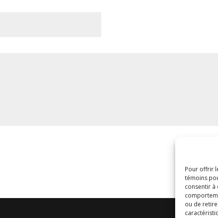
4 + 3
Pour offrir 
témoins pou
consentir à
comportement
ou de retire
caractéristi